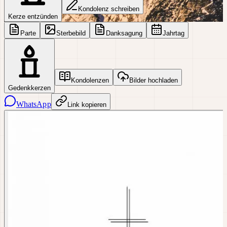
Kondolenz schreiben
Kerze entzünden
Parte
Sterbebild
Danksagung
Jahrtag
Kondolenzen
Bilder hochladen
Gedenkkerzen
WhatsApp
Link kopieren