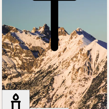
Sterbedatum
Sterbedatum
12. Feber 2021
Ort
Ort
Scharnitz