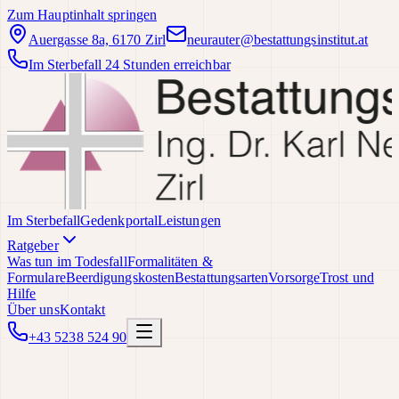
Zum Hauptinhalt springen
Auergasse 8a, 6170 Zirl
neurauter@bestattungsinstitut.at
Im Sterbefall 24 Stunden erreichbar
Im Sterbefall
Gedenkportal
Leistungen
Ratgeber
Was tun im Todesfall
Formalitäten &
Formulare
Beerdigungskosten
Bestattungsarten
Vorsorge
Trost und
Hilfe
Über uns
Kontakt
+43 5238 524 90