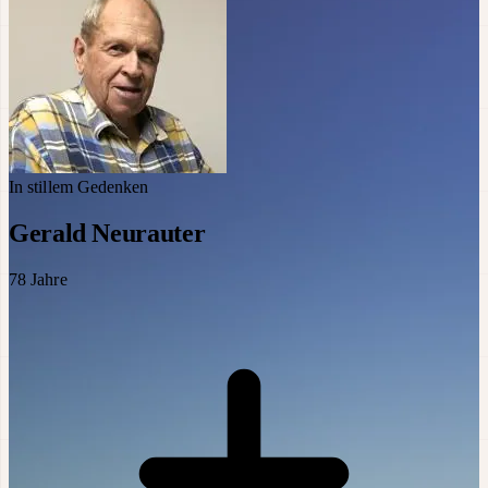
In stillem Gedenken
Gerald Neurauter
78
Jahre