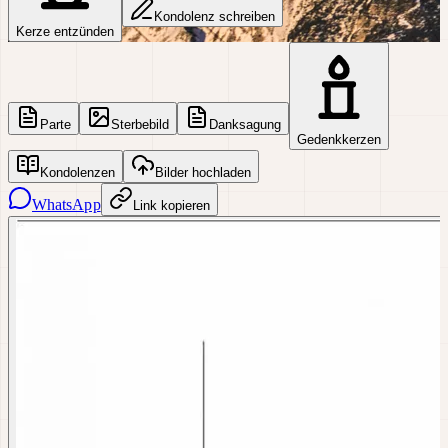
Kondolenz schreiben
Kerze entzünden
Parte
Sterbebild
Danksagung
Gedenkkerzen
Kondolenzen
Bilder hochladen
WhatsApp
Link kopieren