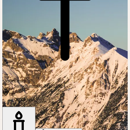
Sterbedatum
Sterbedatum
06. Feber 2024
Ort
Ort
Sautens