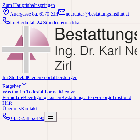
Zum Hauptinhalt springen
Auergasse 8a, 6170 Zirl
neurauter@bestattungsinstitut.at
Im Sterbefall 24 Stunden erreichbar
Im Sterbefall
Gedenkportal
Leistungen
Ratgeber
Was tun im Todesfall
Formalitäten &
Formulare
Beerdigungskosten
Bestattungsarten
Vorsorge
Trost und
Hilfe
Über uns
Kontakt
+43 5238 524 90