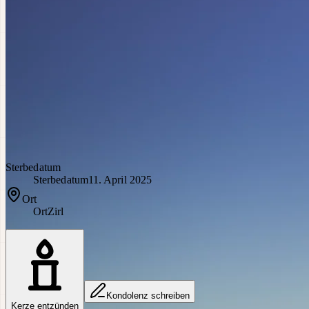
Sterbedatum
Sterbedatum
11. April 2025
Ort
Ort
Zirl
Kondolenz schreiben
Kerze entzünden