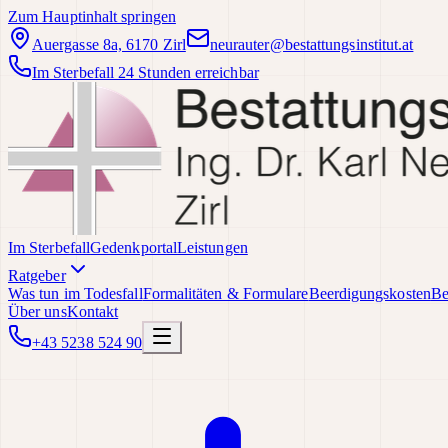
Zum Hauptinhalt springen
Auergasse 8a, 6170 Zirl
neurauter@bestattungsinstitut.at
Im Sterbefall 24 Stunden erreichbar
Im Sterbefall
Gedenkportal
Leistungen
Ratgeber
Was tun im Todesfall
Formalitäten & Formulare
Beerdigungskosten
Be
Über uns
Kontakt
+43 5238 524 90