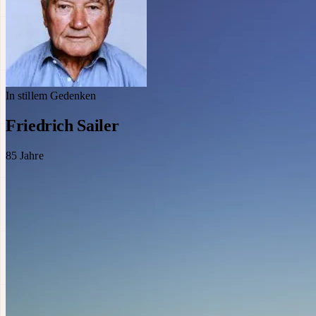
In stillem Gedenken
Friedrich Sailer
85
Jahre