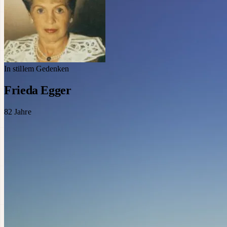
In stillem Gedenken
Frieda Egger
82
Jahre