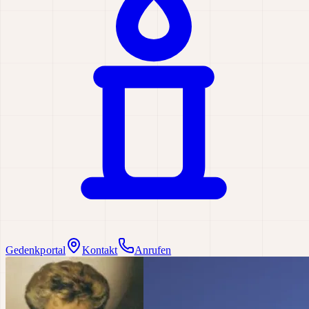
Gedenkportal
Kontakt
Anrufen