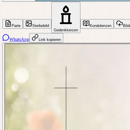
Parte
Sterbebild
Kondolenzen
Bild
Gedenkkerzen
WhatsApp
Link kopieren