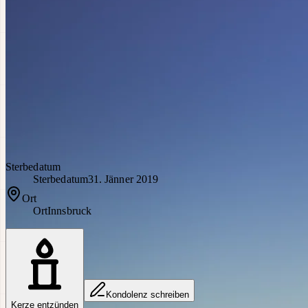
Sterbedatum
Sterbedatum
31. Jänner 2019
Ort
Ort
Innsbruck
Kondolenz schreiben
Kerze entzünden