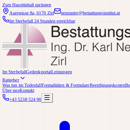
Zum Hauptinhalt springen
Auergasse 8a, 6170 Zirl
neurauter@bestattungsinstitut.at
Im Sterbefall 24 Stunden erreichbar
Im Sterbefall
Gedenkportal
Leistungen
Ratgeber
Was tun im Todesfall
Formalitäten & Formulare
Beerdigungskosten
Be
Über uns
Kontakt
+43 5238 524 90