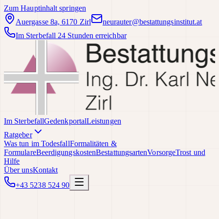
Zum Hauptinhalt springen
Auergasse 8a, 6170 Zirl
neurauter@bestattungsinstitut.at
Im Sterbefall 24 Stunden erreichbar
Im Sterbefall
Gedenkportal
Leistungen
Ratgeber
Was tun im Todesfall
Formalitäten &
Formulare
Beerdigungskosten
Bestattungsarten
Vorsorge
Trost und
Hilfe
Über uns
Kontakt
+43 5238 524 90