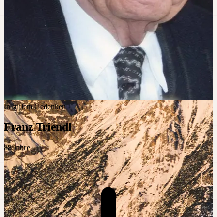
In stillem Gedenken
Franz Triendl
88
Jahre