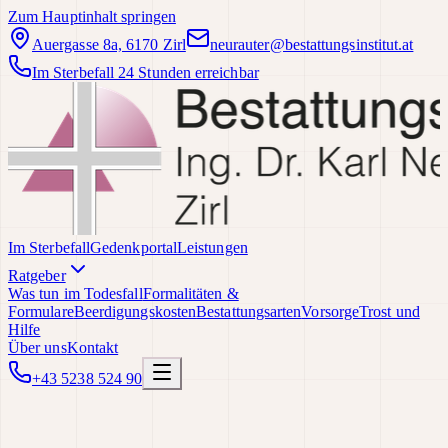
Zum Hauptinhalt springen
Auergasse 8a, 6170 Zirl
neurauter@bestattungsinstitut.at
Im Sterbefall 24 Stunden erreichbar
Im Sterbefall
Gedenkportal
Leistungen
Ratgeber
Was tun im Todesfall
Formalitäten &
Formulare
Beerdigungskosten
Bestattungsarten
Vorsorge
Trost und
Hilfe
Über uns
Kontakt
+43 5238 524 90