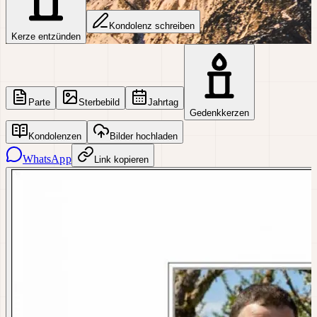
Kondolenz schreiben
Kerze entzünden
Parte
Sterbebild
Jahrtag
Gedenkkerzen
Kondolenzen
Bilder hochladen
WhatsApp
Link kopieren