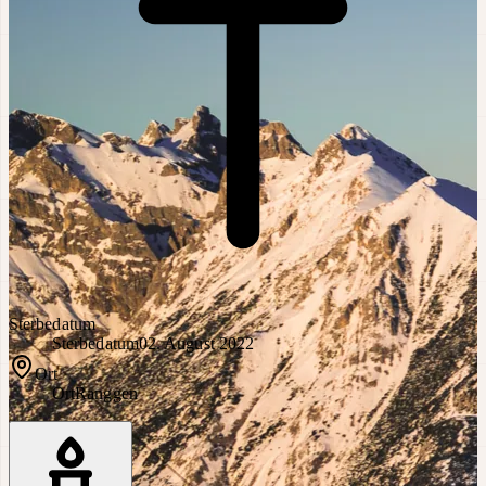
Sterbedatum
Sterbedatum
02. August 2022
Ort
Ort
Ranggen