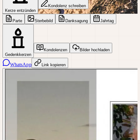
Kondolenz schreiben
Kerze entzünden
Parte
Sterbebild
Danksagung
Jahrtag
Kondolenzen
Bilder hochladen
Gedenkkerzen
WhatsApp
Link kopieren