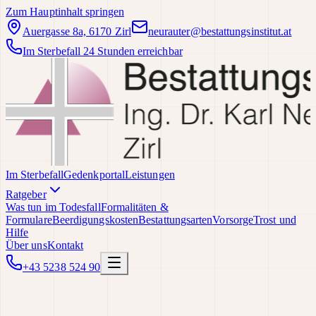
Zum Hauptinhalt springen
Auergasse 8a, 6170 Zirl
neurauter@bestattungsinstitut.at
Im Sterbefall 24 Stunden erreichbar
Im Sterbefall
Gedenkportal
Leistungen
Ratgeber
Was tun im Todesfall
Formalitäten &
Formulare
Beerdigungskosten
Bestattungsarten
Vorsorge
Trost und
Hilfe
Über uns
Kontakt
+43 5238 524 90