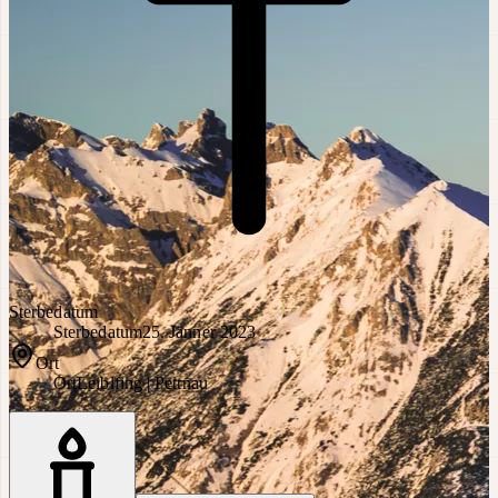
Sterbedatum
Sterbedatum
25. Jänner 2023
Ort
Ort
Leiblfing | Pettnau