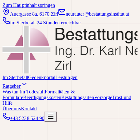
Zum Hauptinhalt springen
Auergasse 8a, 6170 Zirl
neurauter@bestattungsinstitut.at
Im Sterbefall 24 Stunden erreichbar
Im Sterbefall
Gedenkportal
Leistungen
Ratgeber
Was tun im Todesfall
Formalitäten &
Formulare
Beerdigungskosten
Bestattungsarten
Vorsorge
Trost und
Hilfe
Über uns
Kontakt
+43 5238 524 90