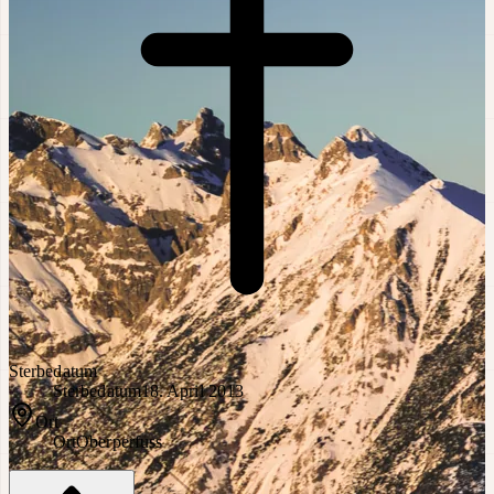
Sterbedatum
Sterbedatum
18. April 2013
Ort
Ort
Oberperfuss