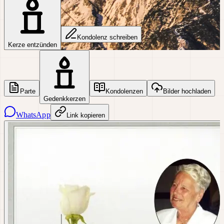
Kondolenz schreiben
Kerze entzünden
Parte
Kondolenzen
Bilder hochladen
Gedenkkerzen
WhatsApp
Link kopieren