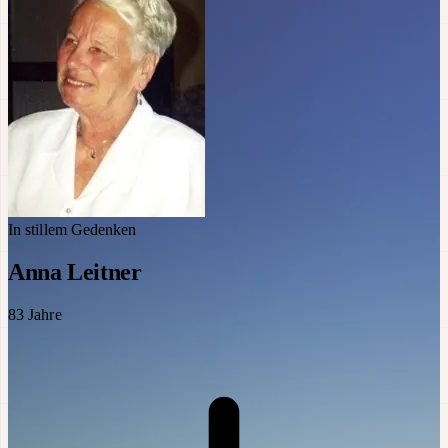
In stillem Gedenken
Anna Leitner
83
Jahre