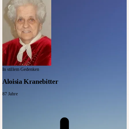
In stillem Gedenken
Aloisia Kranebitter
87
Jahre