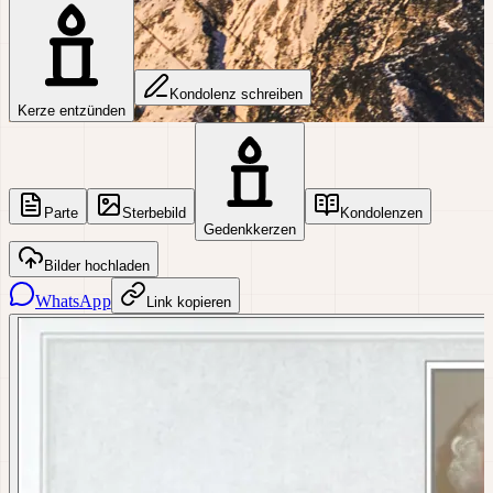
Kondolenz schreiben
Kerze entzünden
Parte
Sterbebild
Kondolenzen
Gedenkkerzen
Bilder hochladen
WhatsApp
Link kopieren