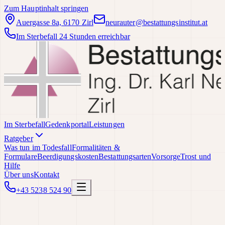
Zum Hauptinhalt springen
Auergasse 8a, 6170 Zirl
neurauter@bestattungsinstitut.at
Im Sterbefall 24 Stunden erreichbar
Im Sterbefall
Gedenkportal
Leistungen
Ratgeber
Was tun im Todesfall
Formalitäten &
Formulare
Beerdigungskosten
Bestattungsarten
Vorsorge
Trost und
Hilfe
Über uns
Kontakt
+43 5238 524 90