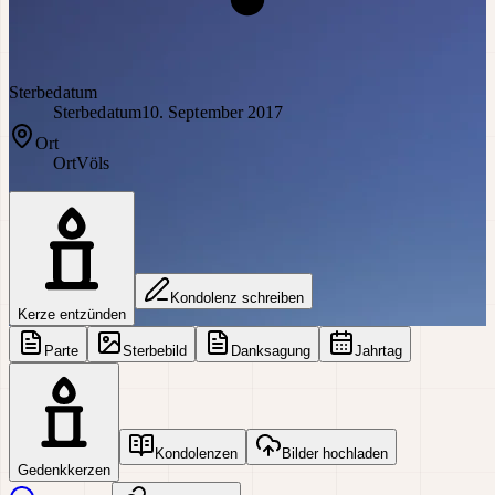
Sterbedatum
Sterbedatum
10. September 2017
Ort
Ort
Völs
Kondolenz schreiben
Kerze entzünden
Parte
Sterbebild
Danksagung
Jahrtag
Kondolenzen
Bilder hochladen
Gedenkkerzen