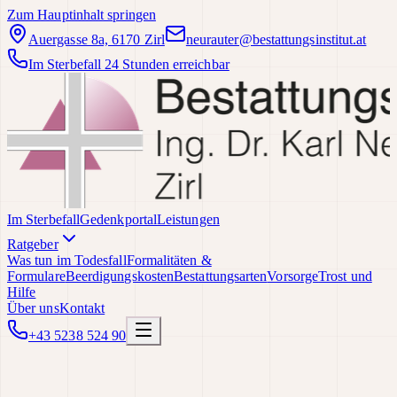
Zum Hauptinhalt springen
Auergasse 8a, 6170 Zirl
neurauter@bestattungsinstitut.at
Im Sterbefall 24 Stunden erreichbar
Im Sterbefall
Gedenkportal
Leistungen
Ratgeber
Was tun im Todesfall
Formalitäten &
Formulare
Beerdigungskosten
Bestattungsarten
Vorsorge
Trost und
Hilfe
Über uns
Kontakt
+43 5238 524 90