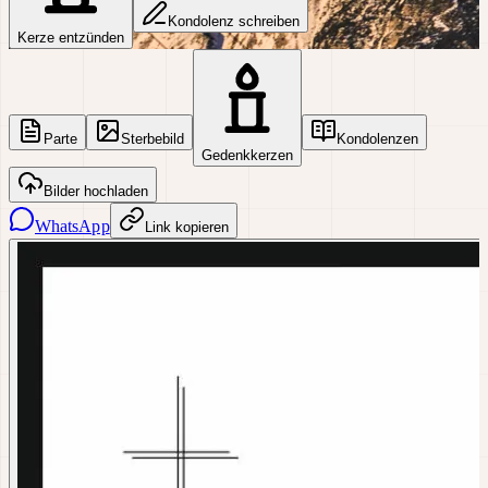
Kondolenz schreiben
Kerze entzünden
Parte
Sterbebild
Kondolenzen
Gedenkkerzen
Bilder hochladen
WhatsApp
Link kopieren