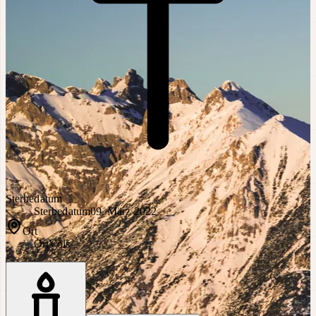
Sterbedatum
Sterbedatum
09. März 2022
Ort
Ort
Völs