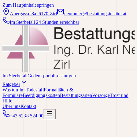
Zum Hauptinhalt springen
Auergasse 8a, 6170 Zirl
neurauter@bestattungsinstitut.at
Im Sterbefall 24 Stunden erreichbar
Im Sterbefall
Gedenkportal
Leistungen
Ratgeber
Was tun im Todesfall
Formalitäten &
Formulare
Beerdigungskosten
Bestattungsarten
Vorsorge
Trost und
Hilfe
Über uns
Kontakt
+43 5238 524 90