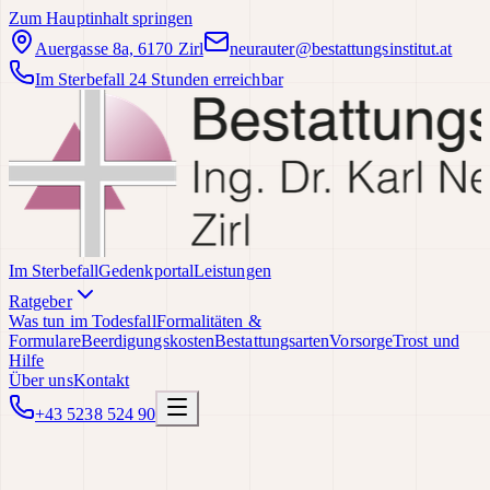
Zum Hauptinhalt springen
Auergasse 8a, 6170 Zirl
neurauter@bestattungsinstitut.at
Im Sterbefall 24 Stunden erreichbar
Im Sterbefall
Gedenkportal
Leistungen
Ratgeber
Was tun im Todesfall
Formalitäten &
Formulare
Beerdigungskosten
Bestattungsarten
Vorsorge
Trost und
Hilfe
Über uns
Kontakt
+43 5238 524 90