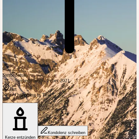
Sterbedatum
Sterbedatum
16. Feber 2021
Ort
Ort
Polling in Tirol
Kondolenz schreiben
Kerze entzünden