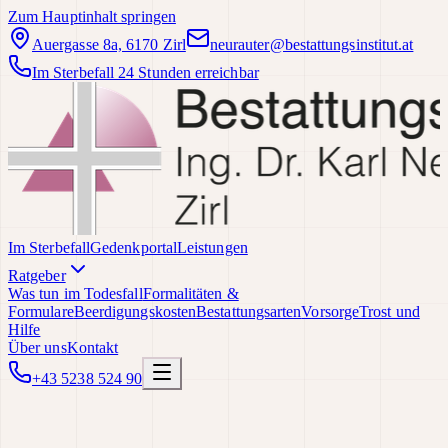
Zum Hauptinhalt springen
Auergasse 8a, 6170 Zirl
neurauter@bestattungsinstitut.at
Im Sterbefall 24 Stunden erreichbar
Im Sterbefall
Gedenkportal
Leistungen
Ratgeber
Was tun im Todesfall
Formalitäten &
Formulare
Beerdigungskosten
Bestattungsarten
Vorsorge
Trost und
Hilfe
Über uns
Kontakt
+43 5238 524 90