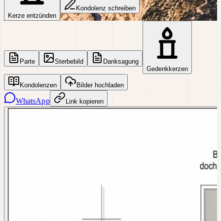
Kondolenz schreiben
Kerze entzünden
Parte
Sterbebild
Danksagung
Gedenkkerzen
Kondolenzen
Bilder hochladen
WhatsApp
Link kopieren