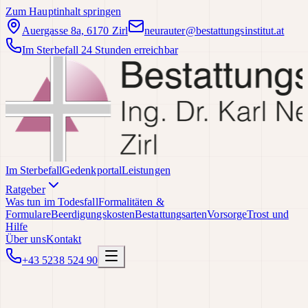
Zum Hauptinhalt springen
Auergasse 8a, 6170 Zirl
neurauter@bestattungsinstitut.at
Im Sterbefall 24 Stunden erreichbar
Im Sterbefall
Gedenkportal
Leistungen
Ratgeber
Was tun im Todesfall
Formalitäten &
Formulare
Beerdigungskosten
Bestattungsarten
Vorsorge
Trost und
Hilfe
Über uns
Kontakt
+43 5238 524 90