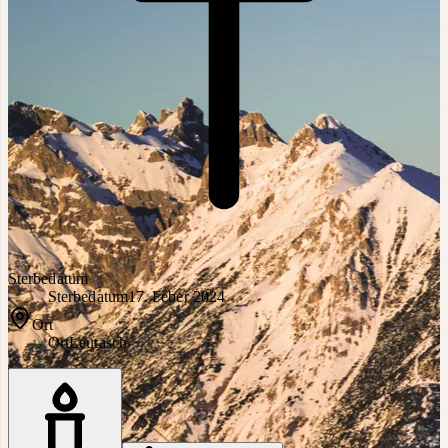
Sterbedatum
Sterbedatum
17. Feber 2024
Ort
Ort
Leutasch