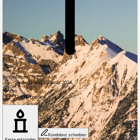
Sterbedatum
Sterbedatum
23. Jänner 2024
Ort
Ort
Oberperfuss
Kondolenz schreiben
Kerze entzünden