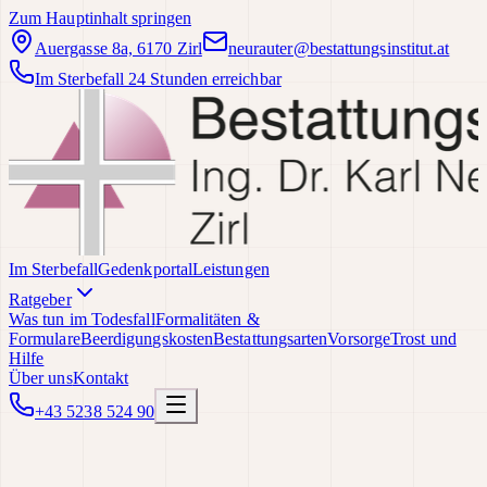
Zum Hauptinhalt springen
Auergasse 8a, 6170 Zirl
neurauter@bestattungsinstitut.at
Im Sterbefall 24 Stunden erreichbar
Im Sterbefall
Gedenkportal
Leistungen
Ratgeber
Was tun im Todesfall
Formalitäten &
Formulare
Beerdigungskosten
Bestattungsarten
Vorsorge
Trost und
Hilfe
Über uns
Kontakt
+43 5238 524 90