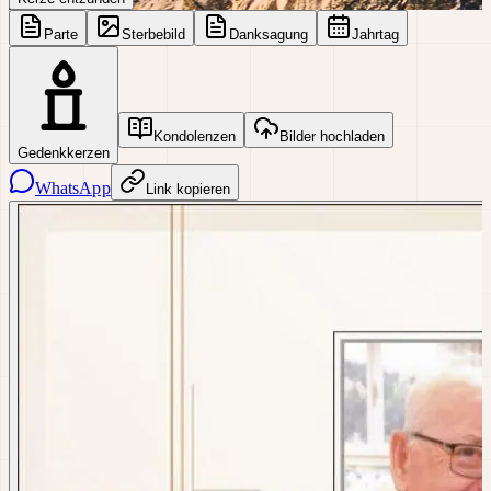
Parte
Sterbebild
Danksagung
Jahrtag
Kondolenzen
Bilder hochladen
Gedenkkerzen
WhatsApp
Link kopieren