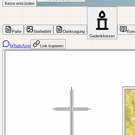
Kerze entzünden
Parte
Sterbebild
Danksagung
Kon
Gedenkkerzen
WhatsApp
Link kopieren