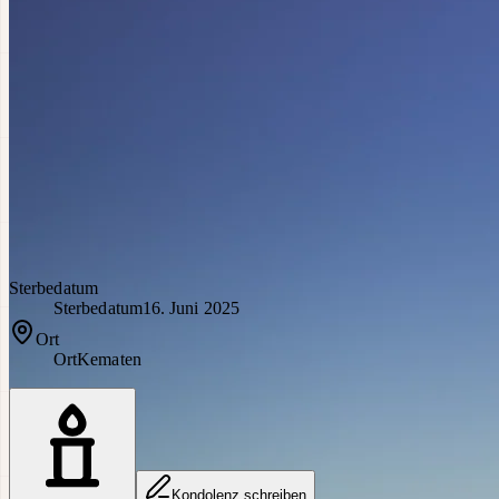
Sterbedatum
Sterbedatum
16. Juni 2025
Ort
Ort
Kematen
Kondolenz schreiben