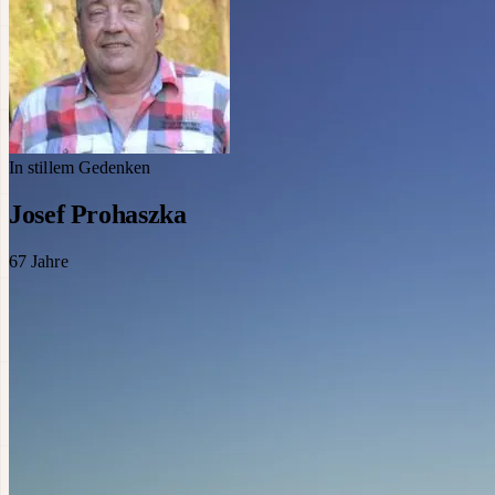
In stillem Gedenken
Josef Prohaszka
67
Jahre