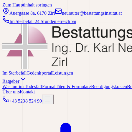
Zum Hauptinhalt springen
Auergasse 8a, 6170 Zirl
neurauter@bestattungsinstitut.at
Im Sterbefall 24 Stunden erreichbar
Im Sterbefall
Gedenkportal
Leistungen
Ratgeber
Was tun im Todesfall
Formalitäten & Formulare
Beerdigungskosten
Be
Über uns
Kontakt
+43 5238 524 90