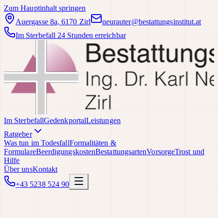
Zum Hauptinhalt springen
Auergasse 8a, 6170 Zirl
neurauter@bestattungsinstitut.at
Im Sterbefall 24 Stunden erreichbar
Im Sterbefall
Gedenkportal
Leistungen
Ratgeber
Was tun im Todesfall
Formalitäten &
Formulare
Beerdigungskosten
Bestattungsarten
Vorsorge
Trost und
Hilfe
Über uns
Kontakt
+43 5238 524 90