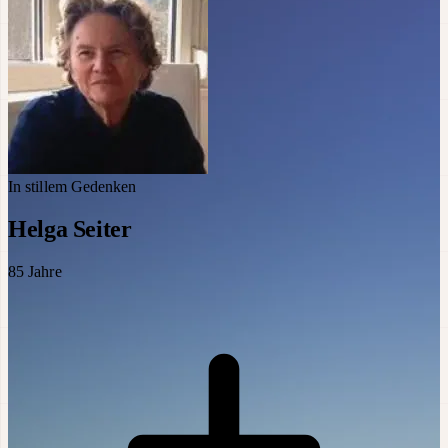
In stillem Gedenken
Helga Seiter
85
Jahre