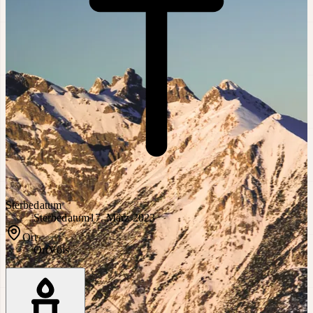
Sterbedatum
Sterbedatum
17. März 2023
Ort
Ort
Völs