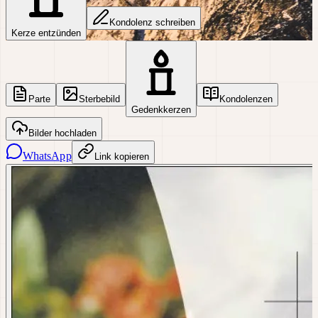
Kondolenz schreiben
Kerze entzünden
Parte
Sterbebild
Kondolenzen
Gedenkkerzen
Bilder hochladen
WhatsApp
Link kopieren