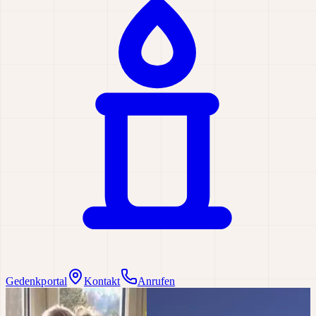
Gedenkportal
Kontakt
Anrufen