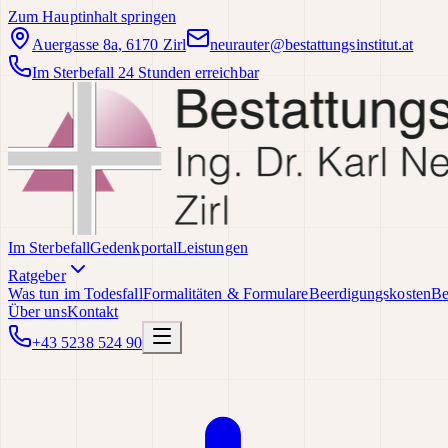
Zum Hauptinhalt springen
Auergasse 8a, 6170 Zirl
neurauter@bestattungsinstitut.at
Im Sterbefall 24 Stunden erreichbar
Im Sterbefall
Gedenkportal
Leistungen
Ratgeber
Was tun im Todesfall
Formalitäten & Formulare
Beerdigungskosten
Be
Über uns
Kontakt
+43 5238 524 90