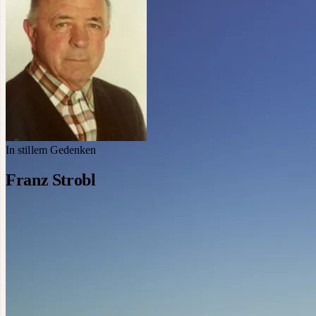
In stillem Gedenken
Franz Strobl