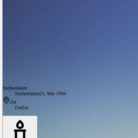
Sterbedatum
Sterbedatum
25. Mai 1994
Ort
Ort
Zirl