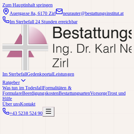
Zum Hauptinhalt springen
Auergasse 8a, 6170 Zirl
neurauter@bestattungsinstitut.at
Im Sterbefall 24 Stunden erreichbar
Im Sterbefall
Gedenkportal
Leistungen
Ratgeber
Was tun im Todesfall
Formalitäten &
Formulare
Beerdigungskosten
Bestattungsarten
Vorsorge
Trost und
Hilfe
Über uns
Kontakt
+43 5238 524 90