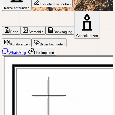
Kondolenz schreiben
Kerze entzünden
Parte
Sterbebild
Danksagung
Gedenkkerzen
Kondolenzen
Bilder hochladen
WhatsApp
Link kopieren