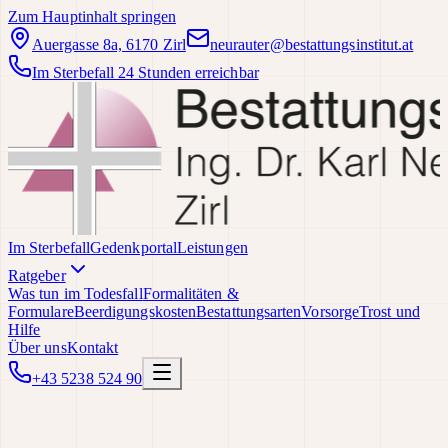
Zum Hauptinhalt springen
Auergasse 8a, 6170 Zirl
neurauter@bestattungsinstitut.at
Im Sterbefall 24 Stunden erreichbar
Im Sterbefall
Gedenkportal
Leistungen
Ratgeber
Was tun im Todesfall
Formalitäten &
Formulare
Beerdigungskosten
Bestattungsarten
Vorsorge
Trost und
Hilfe
Über uns
Kontakt
+43 5238 524 90