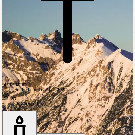
Sterbedatum
Sterbedatum
16. April 2025
Ort
Ort
Oberperfuss