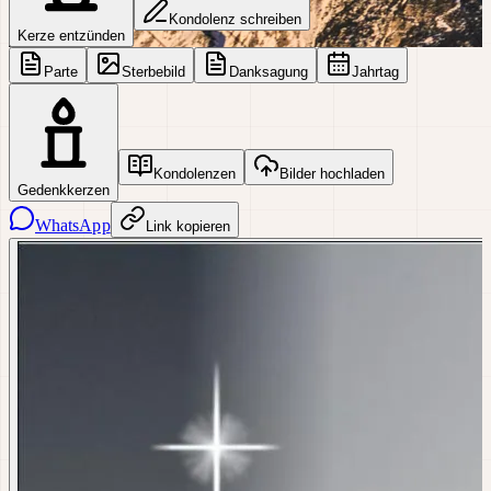
Kondolenz schreiben
Kerze entzünden
Parte
Sterbebild
Danksagung
Jahrtag
Kondolenzen
Bilder hochladen
Gedenkkerzen
WhatsApp
Link kopieren