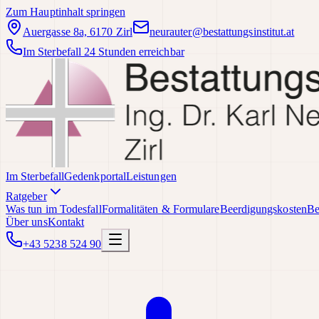
Zum Hauptinhalt springen
Auergasse 8a, 6170 Zirl
neurauter@bestattungsinstitut.at
Im Sterbefall 24 Stunden erreichbar
Im Sterbefall
Gedenkportal
Leistungen
Ratgeber
Was tun im Todesfall
Formalitäten & Formulare
Beerdigungskosten
Be
Über uns
Kontakt
+43 5238 524 90