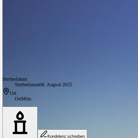
Sterbedatum
Sterbedatum
08. August 2025
Ort
Ort
Mötz
Kondolenz schreiben