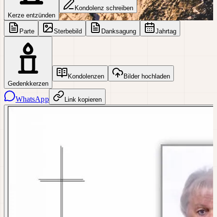
Kondolenz schreiben
Kerze entzünden
Parte
Sterbebild
Danksagung
Jahrtag
Kondolenzen
Bilder hochladen
Gedenkkerzen
WhatsApp
Link kopieren