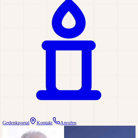
Gedenkportal
Kontakt
Anrufen