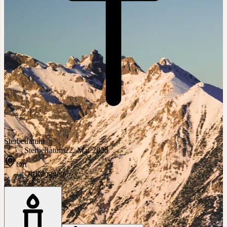
Sterbedatum
Sterbedatum
22. Mai 2025
Ort
Ort
Ranggen