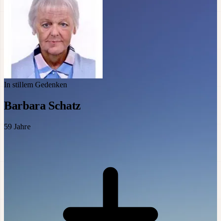
In stillem Gedenken
Barbara Schatz
59
Jahre