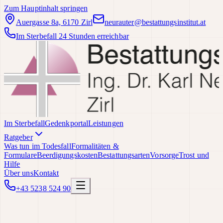
Zum Hauptinhalt springen
Auergasse 8a, 6170 Zirl
neurauter@bestattungsinstitut.at
Im Sterbefall 24 Stunden erreichbar
Im Sterbefall
Gedenkportal
Leistungen
Ratgeber
Was tun im Todesfall
Formalitäten &
Formulare
Beerdigungskosten
Bestattungsarten
Vorsorge
Trost und
Hilfe
Über uns
Kontakt
+43 5238 524 90