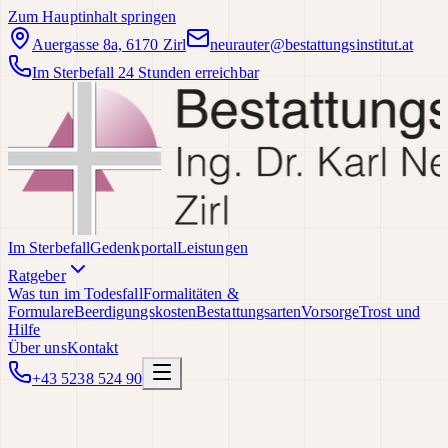
Zum Hauptinhalt springen
Auergasse 8a, 6170 Zirl
neurauter@bestattungsinstitut.at
Im Sterbefall 24 Stunden erreichbar
Im Sterbefall
Gedenkportal
Leistungen
Ratgeber
Was tun im Todesfall
Formalitäten &
Formulare
Beerdigungskosten
Bestattungsarten
Vorsorge
Trost und
Hilfe
Über uns
Kontakt
+43 5238 524 90