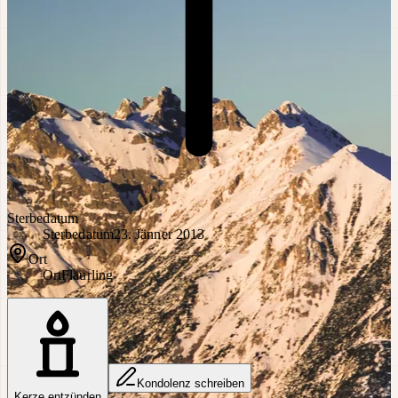
Sterbedatum
Sterbedatum
23. Jänner 2013
Ort
Ort
Flaurling
Kondolenz schreiben
Kerze entzünden